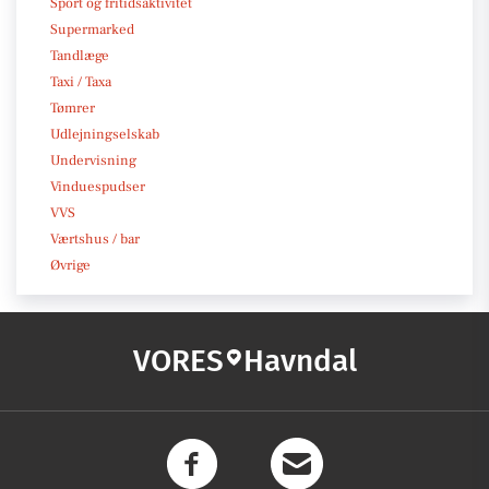
Sport og fritidsaktivitet
Supermarked
Tandlæge
Taxi / Taxa
Tømrer
Udlejningselskab
Undervisning
Vinduespudser
VVS
Værtshus / bar
Øvrige
VORES
Havndal