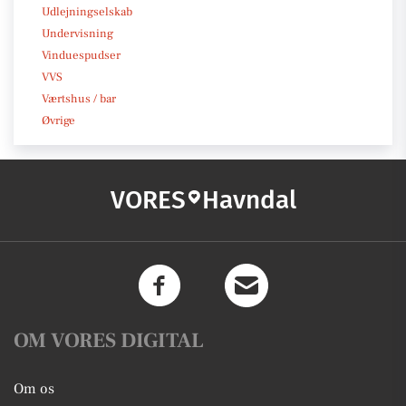
Udlejningselskab
Undervisning
Vinduespudser
VVS
Værtshus / bar
Øvrige
VORES
Havndal
OM VORES DIGITAL
Om os