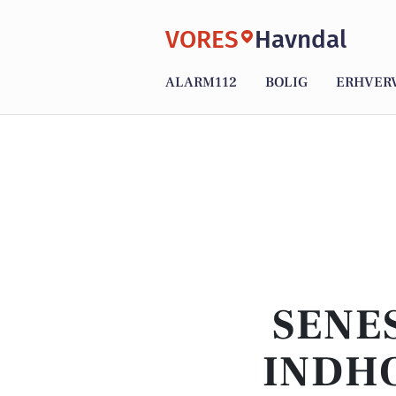
VORES
Havndal
ALARM112
BOLIG
ERHVER
SENE
INDHO