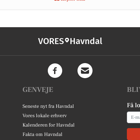
VORES
Havndal
GENVEJE
BLI
Få l
Seneste nyt fra Havndal
Email
Vores lokale erhverv
Kalenderen for Havndal
Fakta om Havndal