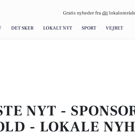
Gratis nyheder fra
dit
lokalområde
V
DET SKER
LOKALT NYT
SPORT
VEJRET
STE NYT - SPONSO
LD - LOKALE NY