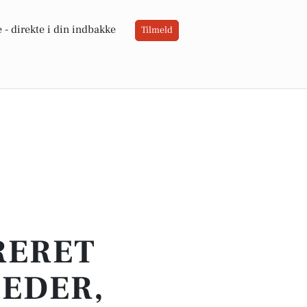
 -
direkte i din indbakke
Tilmeld
RERET
HEDER,