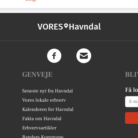
VORES
Havndal
GENVEJE
BLI
Få l
Seneste nyt fra Havndal
Email
Vores lokale erhverv
Kalenderen for Havndal
Fakta om Havndal
Erhvervsartikler
Randers Kommune