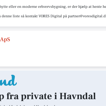
te eller en moderne erhvervsbygning, er der hjælp at hente he
å denne liste så kontakt VORES Digital på partner@voresdigital.d
r ApS
lp fra private i Havndal