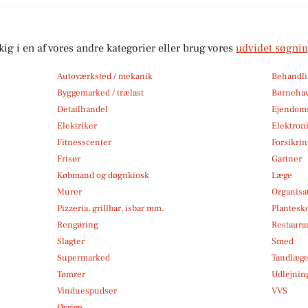
kig i en af vores andre kategorier eller brug vores
udvidet søgni
Autoværksted / mekanik
Behandli
Byggemarked / trælast
Børneha
Detailhandel
Ejendom
Elektriker
Elektroni
Fitnesscenter
Forsikri
Frisør
Gartner
Købmand og døgnkiosk
Læge
Murer
Organisa
Pizzeria, grillbar, isbar mm.
Plantesk
Rengøring
Restauran
Slagter
Smed
Supermarked
Tandlæg
Tømrer
Udlejnin
Vinduespudser
VVS
Øvrige