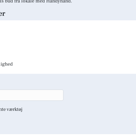
is bud fra lokale med Handyhand.
er
jlighed
nte værktøj