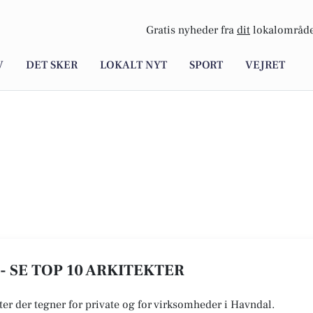
Gratis nyheder fra
dit
lokalområde
V
DET SKER
LOKALT NYT
SPORT
VEJRET
- SE TOP 10 ARKITEKTER
kter der tegner for private og for virksomheder i Havndal.