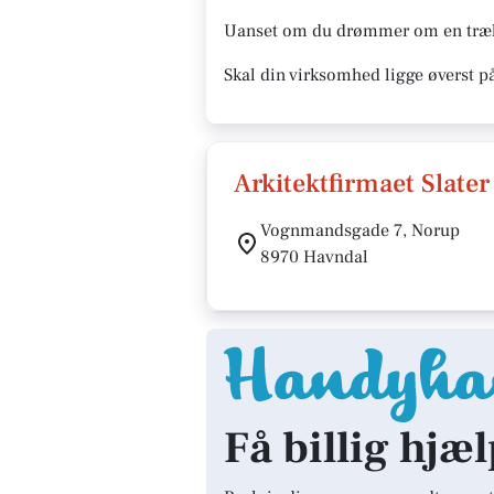
Uanset om du drømmer om en træhyt
Skal din virksomhed ligge øverst p
Arkitektfirmaet Slate
Vognmandsgade 7, Norup
8970 Havndal
Få billig hjæ