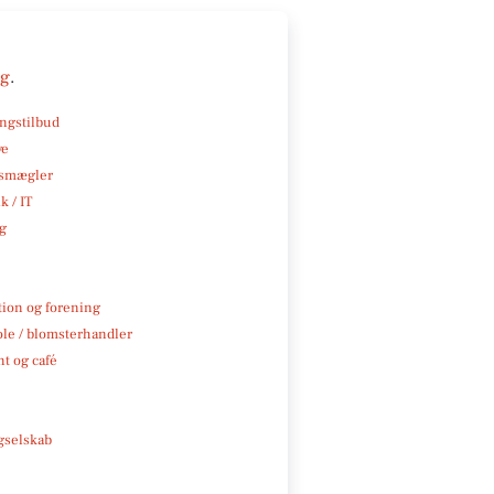
ng
.
ngstilbud
ve
smægler
k / IT
ng
tion og forening
ole / blomsterhandler
t og café
e
gselskab