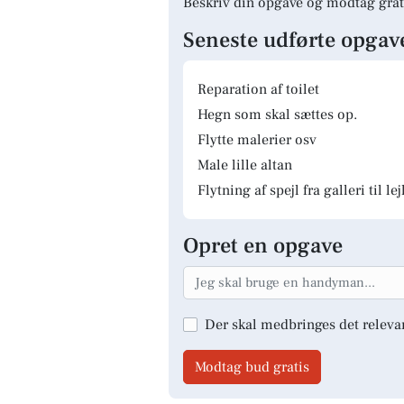
Beskriv din opgave og modtag grat
Seneste udførte opgav
Reparation af toilet
Hegn som skal sættes op.
Flytte malerier osv
Male lille altan
Flytning af spejl fra galleri til le
Opret en opgave
Der skal medbringes det releva
Modtag bud gratis