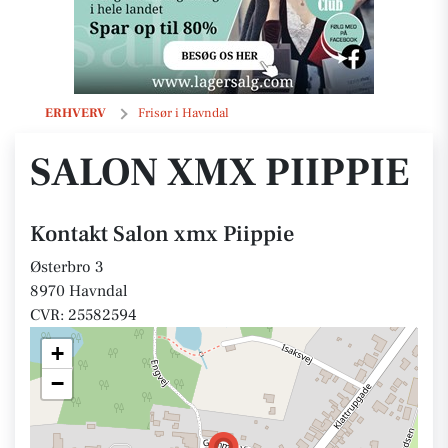
Salon xmx Piippie
ERHVERV
Frisør i Havndal
SALON XMX PIIPPIE
Kontakt Salon xmx Piippie
Østerbro 3
8970 Havndal
CVR: 25582594
+
−