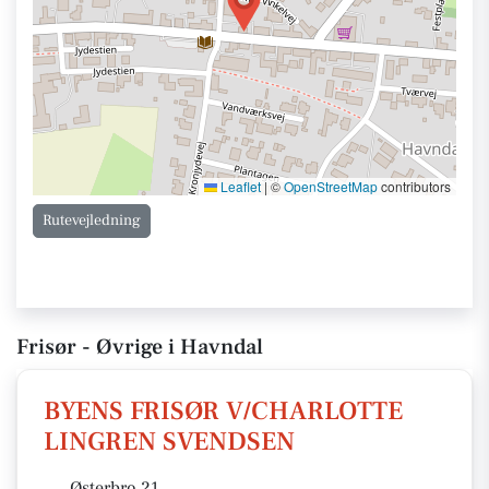
Leaflet
|
©
OpenStreetMap
contributors
Rutevejledning
Frisør - Øvrige i Havndal
BYENS FRISØR V/CHARLOTTE
LINGREN SVENDSEN
Østerbro 21