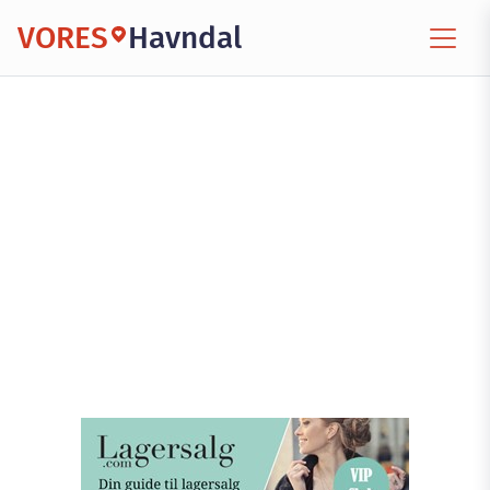
VORES
Havndal