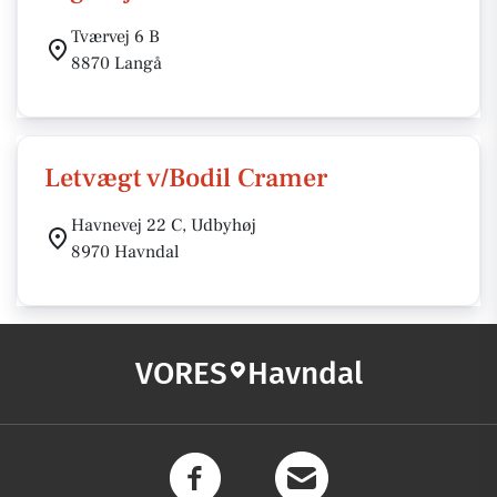
Tværvej 6 B
8870 Langå
Letvægt v/Bodil Cramer
Havnevej 22 C, Udbyhøj
8970 Havndal
VORES
Havndal