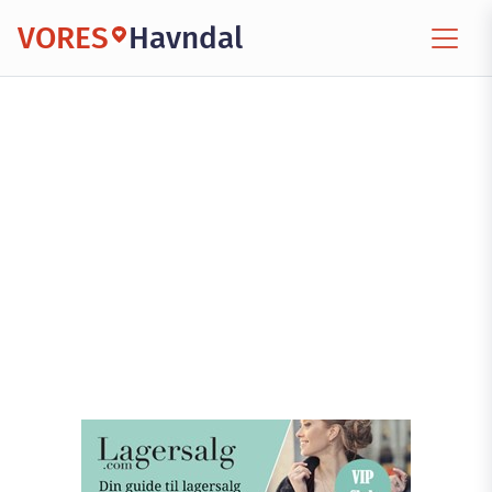
VORES
Havndal