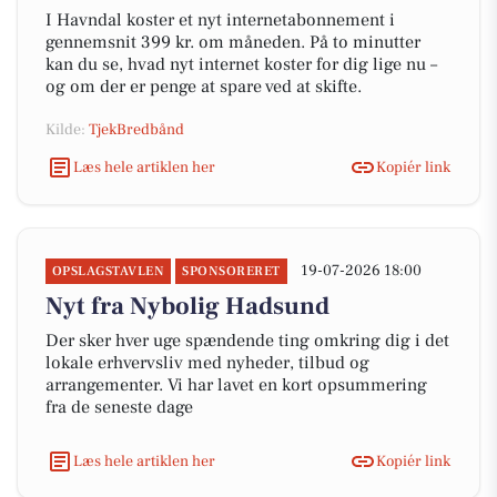
I Havndal koster et nyt internetabonnement i
gennemsnit 399 kr. om måneden. På to minutter
kan du se, hvad nyt internet koster for dig lige nu –
og om der er penge at spare ved at skifte.
Kilde:
TjekBredbånd
Læs hele artiklen her
Kopiér link
19-07-2026 18:00
OPSLAGSTAVLEN
SPONSORERET
Nyt fra Nybolig Hadsund
Der sker hver uge spændende ting omkring dig i det
lokale erhvervsliv med nyheder, tilbud og
arrangementer. Vi har lavet en kort opsummering
fra de seneste dage
Læs hele artiklen her
Kopiér link