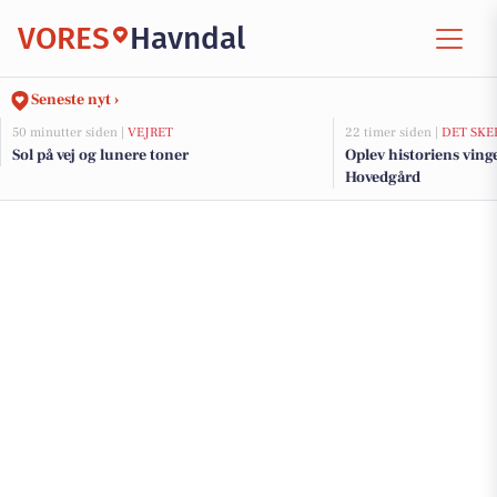
VORES
Havndal
Seneste nyt ›
50 minutter siden |
VEJRET
22 timer siden |
DET SKE
Sol på vej og lunere toner
Oplev historiens vin
Hovedgård