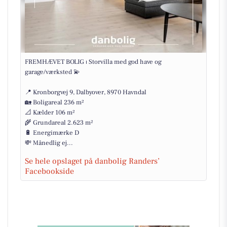
FREMHÆVET BOLIG ⏐ Storvilla med god have og
garage/værksted 💫
📍 Kronborgvej 9, Dalbyover, 8970 Havndal
🏡 Boligareal 236 m²
📐 Kælder 106 m²
🌾 Grundareal 2.623 m²
🔋 Energimærke D
💸 Månedlig ej...
Se hele opslaget på danbolig Randers’
Facebookside