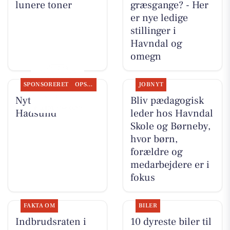
lunere toner
græsgange? - Her
er nye ledige
stillinger i
Havndal og
omegn
SPONSORERET
OPSLAGSTAVLEN
JOBNYT
Nyt fra Nybolig
Bliv pædagogisk
Hadsund
leder hos Havndal
Skole og Børneby,
hvor børn,
forældre og
medarbejdere er i
fokus
FAKTA OM
BILER
Indbrudsraten i
10 dyreste biler til