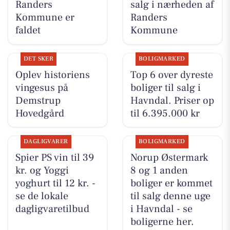
Randers
salg i nærheden af
Kommune er
Randers
faldet
Kommune
DET SKER
BOLIGMARKED
Oplev historiens
Top 6 over dyreste
vingesus på
boliger til salg i
Demstrup
Havndal. Priser op
Hovedgård
til 6.395.000 kr
DAGLIGVARER
BOLIGMARKED
Spier PS vin til 39
Norup Østermark
kr. og Yoggi
8 og 1 anden
yoghurt til 12 kr. -
boliger er kommet
se de lokale
til salg denne uge
dagligvaretilbud
i Havndal - se
boligerne her.