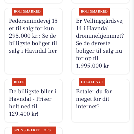
BOLIGMARKED
BOLIGMARKED
Pedersmindevej 15
Er Vellinggårdsvej
er til salg for kun
14 i Havndal
295.000 kr.: Se de
drømmehjemmet?
billigste boliger til
Se de dyreste
salg i Havndal her
boliger til salg nu
for op til
1.995.000 kr
BILER
LOKALT NYT
De billigste biler i
Betaler du for
Havndal - Priser
meget for dit
helt ned til
internet?
129.400 kr!
SPONSORERET
OPSLAGSTAVLEN