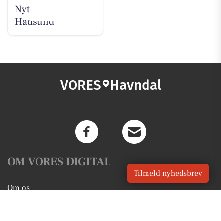
Nyt fra Nybolig
Hadsund
VORES
Havndal
OM VORES DIGITAL
Tilmeld nyhedsbrev
Om os
For annoncører
Vilkår og Privatlivspolitik