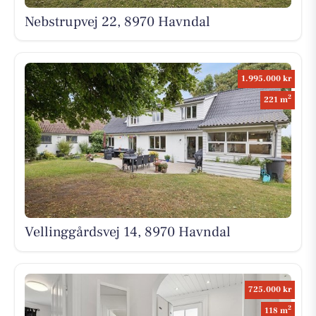
Nebstrupvej 22, 8970 Havndal
1.995.000 kr
2
221 m
Vellinggårdsvej 14, 8970 Havndal
725.000 kr
2
118 m