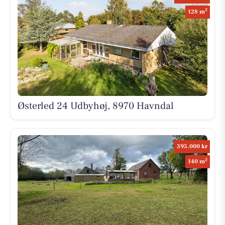
2
128 m
Østerled 24 Udbyhøj, 8970 Havndal
395.000 kr
2
140 m